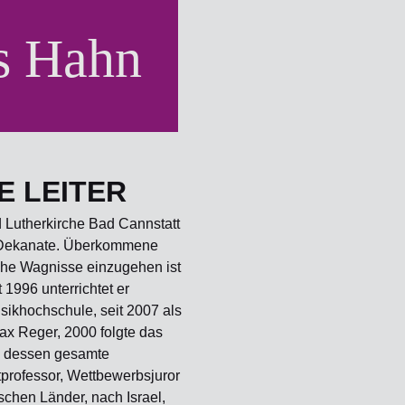
s Hahn
E LEITER
d Lutherkirche Bad Cannstatt
er Dekanate. Überkommene
che Wagnisse einzugehen ist
1996 unterrichtet er
usikhochschule, seit 2007 als
Max Reger, 2000 folgte das
2 dessen gesamte
tprofessor, Wettbewerbsjuror
ischen Länder, nach Israel,