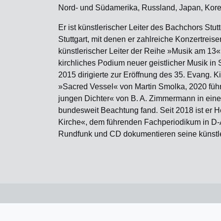
Nord- und Südamerika, Russland, Japan, Kore
Er ist künstlerischer Leiter des Bachchors Stu
Stuttgart, mit denen er zahlreiche Konzertreise
künstlerischer Leiter der Reihe »Musik am 13«,
kirchliches Podium neuer geistlicher Musik in 
2015 dirigierte zur Eröffnung des 35. Evang. K
»Sacred Vessel« von Martin Smolka, 2020 führ
jungen Dichter« von B. A. Zimmermann in eine
bundesweit Beachtung fand. Seit 2018 ist er 
Kirche«, dem führenden Fachperiodikum in D
Rundfunk und CD dokumentieren seine künstle
© Musik am 13. 2026
musikamdreizehnte