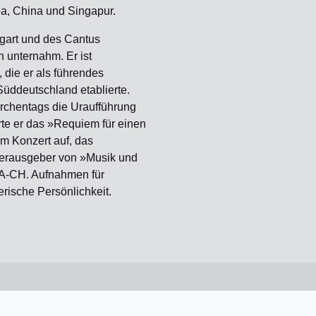
a, China und Singapur.
ttgart und des Cantus
n unternahm. Er ist
 die er als führendes
Süddeutschland etablierte.
irchentags die Uraufführung
te er das »Requiem für einen
m Konzert auf, das
Herausgeber von »Musik und
-A-CH. Aufnahmen für
rische Persönlichkeit.
n
musikam13
Newsletter
Anfahrt
Mediada