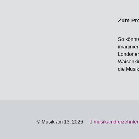
Zum Pr
So könnte
imaginier
Londoner 
Waisenkin
die Musik
© Musik am 13. 2026
musikamdreizehnte