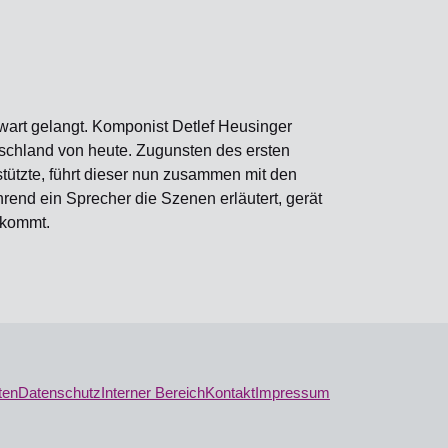
art gelangt. Komponist Detlef Heusinger
tschland von heute. Zugunsten des ersten
tützte, führt dieser nun zusammen mit den
end ein Sprecher die Szenen erläutert, gerät
nkommt.
ten
Datenschutz
Interner Bereich
Kontakt
Impressum