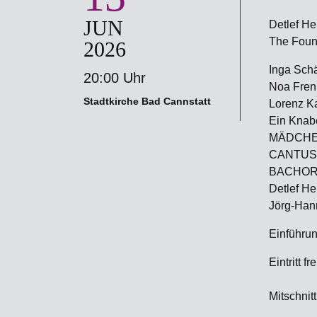
JUN
Detlef He
The Foun
2026
Inga Schä
20:00 Uhr
Noa Frenk
Stadtkirche Bad Cannstatt
Lorenz Ka
Ein Knabe
MÄDCHE
CANTUS
BACHOR
Detlef He
Jörg-Han
Einführun
Eintritt f
Mitschnit